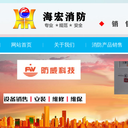
网站首页
关于我们
消防产品销售